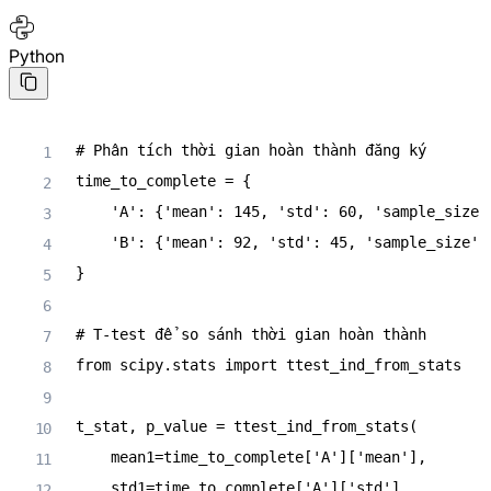
Python
# Phân tích thời gian hoàn thành đăng ký
time_to_complete 
=
{
'A'
:
{
'mean'
:
145
,
'std'
:
60
,
'sample_size'
'B'
:
{
'mean'
:
92
,
'std'
:
45
,
'sample_size'
:
}
# T-test để so sánh thời gian hoàn thành
from
 scipy
.
stats 
import
 ttest_ind_from_stats

t_stat
,
 p_value 
=
 ttest_ind_from_stats
(
    mean1
=
time_to_complete
[
'A'
]
[
'mean'
]
,
    std1
=
time_to_complete
[
'A'
]
[
'std'
]
,