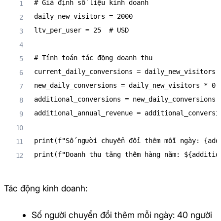
# Giả định số liệu kinh doanh
daily_new_visitors 
=
2000
ltv_per_user 
=
25
# USD
# Tính toán tác động doanh thu
current_daily_conversions 
=
 daily_new_visitors 
new_daily_conversions 
=
 daily_new_visitors 
*
0.
additional_conversions 
=
 new_daily_conversions 
additional_annual_revenue 
=
 additional_conversi
print
(
f"Số người chuyển đổi thêm mỗi ngày: 
{
add
print
(
f"Doanh thu tăng thêm hàng năm: $
{
additio
Tác động kinh doanh:
Số người chuyển đổi thêm mỗi ngày: 40 người