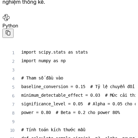
nghiệm thống kê.
Python
import
 scipy
.
stats 
as
import
 numpy 
as
 np

# Tham số đầu vào
baseline_conversion 
=
0.15
# Tỷ lệ chuyển đổi 
minimum_detectable_effect 
=
0.03
# Mức cải thi
significance_level 
=
0.05
# Alpha = 0.05 cho đ
power 
=
0.80
# Beta = 0.2 cho power 80%
# Tính toán kích thước mẫu