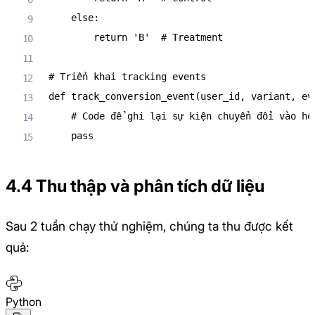
else
:
return
'B'
# Treatment
# Triển khai tracking events
def
track_conversion_event
(
user_id
,
 variant
,
 ev
# Code để ghi lại sự kiện chuyển đổi vào hệ
pass
4.4 Thu thập và phân tích dữ liệu
Sau 2 tuần chạy thử nghiệm, chúng ta thu được kết
quả:
Python