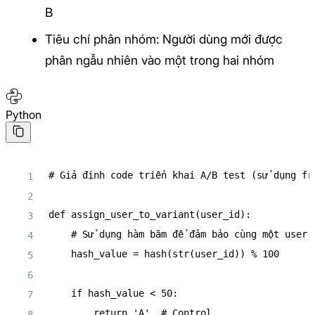
B
Tiêu chí phân nhóm: Người dùng mới được
phân ngẫu nhiên vào một trong hai nhóm
Python
# Giả định code triển khai A/B test (sử dụng fr
def
assign_user_to_variant
(
user_id
)
:
# Sử dụng hàm băm để đảm bảo cùng một user 
    hash_value 
=
hash
(
str
(
user_id
)
)
%
100
if
 hash_value 
<
50
:
return
'A'
# Control