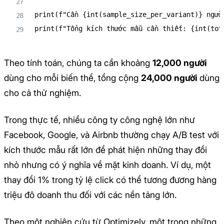
print
(
f"Cần 
{
int
(
sample_size_per_variant
)
}
 ngườ
print
(
f"Tổng kích thước mẫu cần thiết: 
{
int
(
tot
Theo tính toán, chúng ta cần khoảng
12,000 người
dùng cho mỗi biến thể, tổng cộng
24,000 người
dùng
cho cả thử nghiệm.
Trong thực tế, nhiều công ty công nghệ lớn như
Facebook, Google, và Airbnb thường chạy A/B test với
kích thước mẫu rất lớn để phát hiện những thay đổi
nhỏ nhưng có ý nghĩa về mặt kinh doanh. Ví dụ, một
thay đổi 1% trong tỷ lệ click có thể tương đương hàng
triệu đô doanh thu đối với các nền tảng lớn.
Theo một nghiên cứu từ Optimizely, một trong những