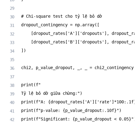
# Chi-square test cho tỷ lệ bỏ dở
dropout_contingency 
=
 np
.
array
(
[
[
dropout_rates
[
'A'
]
[
'dropouts'
]
,
 dropout_ra
[
dropout_rates
[
'B'
]
[
'dropouts'
]
,
 dropout_ra
]
)
chi2
,
 p_value_dropout
,
 _
,
 _ 
=
 chi2_contingency
(
print
(
f"

Tỷ lệ bỏ dở giữa chừng
:
"
)
print
(
f"A: 
{
dropout_rates
[
'A'
]
[
'rate'
]
*
100
:
.1f
}
print
(
f"p-value: 
{
p_value_dropout
:
.10f
}
"
)
print
(
f"Significant: 
{
p_value_dropout 
<
0.05
}
"
)