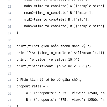
    nobs1
=
time_to_complete
[
'A'
]
[
'sample_size'
]
,
    mean2
=
time_to_complete
[
'B'
]
[
'mean'
]
,
    std2
=
time_to_complete
[
'B'
]
[
'std'
]
,
    nobs2
=
time_to_complete
[
'B'
]
[
'sample_size'
]
)
print
(
f"Thời gian hoàn thành đăng ký:"
)
print
(
f"A: 
{
time_to_complete
[
'A'
]
[
'mean'
]
:
.1f
}
 
print
(
f"p-value: 
{
p_value
:
.10f
}
"
)
print
(
f"Significant: 
{
p_value 
<
0.05
}
"
)
# Phân tích tỷ lệ bỏ dở giữa chừng
dropout_rates 
=
{
'A'
:
{
'dropouts'
:
5625
,
'views'
:
12500
,
'ra
'B'
:
{
'dropouts'
:
4375
,
'views'
:
12500
,
'ra
}