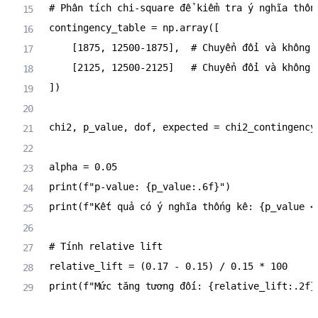
# Phân tích chi-square để kiểm tra ý nghĩa thốn
contingency_table 
=
 np
.
array
(
[
[
1875
,
12500
-
1875
]
,
# Chuyển đổi và không 
[
2125
,
12500
-
2125
]
# Chuyển đổi và không 
]
)
chi2
,
 p_value
,
 dof
,
 expected 
=
 chi2_contingency
alpha 
=
0.05
print
(
f"p-value: 
{
p_value
:
.6f
}
"
)
print
(
f"Kết quả có ý nghĩa thống kê: 
{
p_value 
<
# Tính relative lift
relative_lift 
=
(
0.17
-
0.15
)
/
0.15
*
100
print
(
f"Mức tăng tương đối: 
{
relative_lift
:
.2f
}