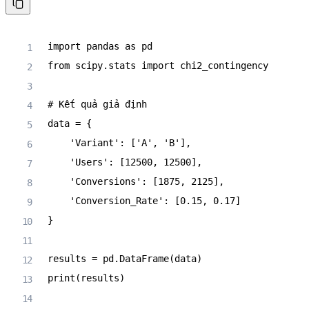
import
 pandas 
as
from
 scipy
.
stats 
import
 chi2_contingency

# Kết quả giả định
data 
=
{
'Variant'
:
[
'A'
,
'B'
]
,
'Users'
:
[
12500
,
12500
]
,
'Conversions'
:
[
1875
,
2125
]
,
'Conversion_Rate'
:
[
0.15
,
0.17
]
}
results 
=
 pd
.
DataFrame
(
data
)
print
(
results
)