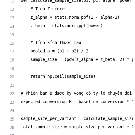
def
calculate_sample_size
(
p1
,
 p2
,
 alpha
,
 power
)
# Tính Z-scores
    z_alpha 
=
 stats
.
norm
.
ppf
(
1
-
 alpha
/
2
)
    z_beta 
=
 stats
.
norm
.
ppf
(
power
)
# Tính kích thước mẫu
    pooled_p 
=
(
p1 
+
 p2
)
/
2
    sample_size 
=
(
pow
(
z_alpha 
+
 z_beta
,
2
)
*
 p
return
 np
.
ceil
(
sample_size
)
# Phiên bản B được kỳ vọng có tỷ lệ chuyển đổi 
expected_conversion_B 
=
 baseline_conversion 
*
1
sample_size_per_variant 
=
 calculate_sample_size
total_sample_size 
=
 sample_size_per_variant 
*
2