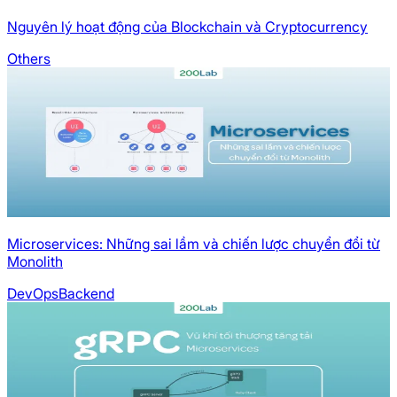
Nguyên lý hoạt động của Blockchain và Cryptocurrency
Others
Microservices: Những sai lầm và chiến lược chuyển đổi từ
Monolith
DevOps
Backend