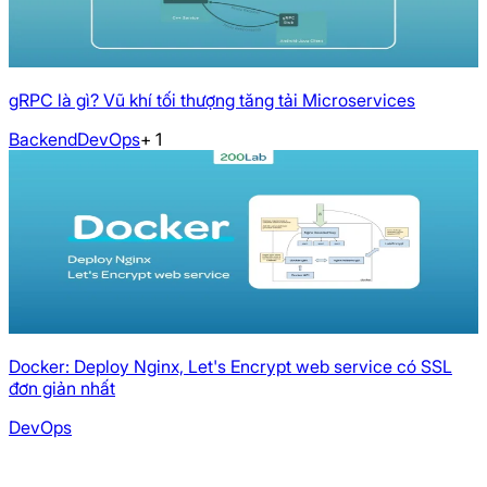
gRPC là gì? Vũ khí tối thượng tăng tải Microservices
Backend
DevOps
+
1
Docker: Deploy Nginx, Let's Encrypt web service có SSL
đơn giản nhất
DevOps