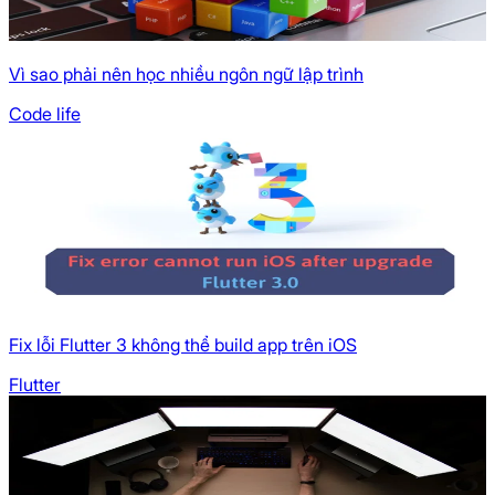
Vì sao phải nên học nhiều ngôn ngữ lập trình
Code life
Fix lỗi Flutter 3 không thể build app trên iOS
Flutter