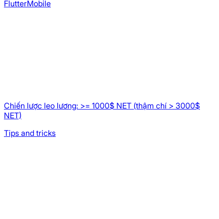
Flutter
Mobile
Chiến lược leo lương: >= 1000$ NET (thậm chí > 3000$
NET)
Tips and tricks