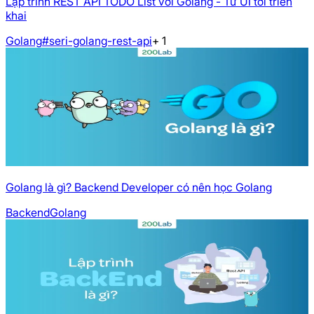
Lập trình REST API TODO List với Golang - Từ UI tới triển
khai
Golang
#seri-golang-rest-api
+
1
Golang là gì? Backend Developer có nên học Golang
Backend
Golang