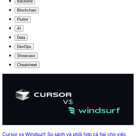
Backend
Blockchain
Flutter
AI
Data
DevOps
Showcase
Cheatsheet
Cursor vs Windsurf: So sánh và phối hợp cả hai cho việc