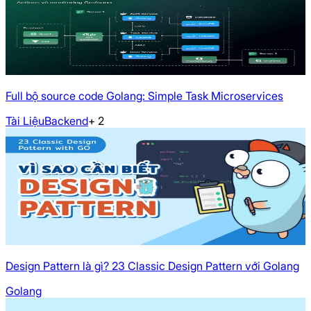
Full bộ source code Golang: Simple Task Microservices
Tài Liệu
Backend
+
2
Design Pattern là gì? 23 Classic Design Pattern với Golang
Golang