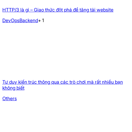
HTTP/3 là gì – Giao thức đột phá để tăng tải website
DevOps
Backend
+
1
Tư duy kiến trúc thông qua các trò chơi mà rất nhiều bạn
không biết
Others