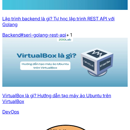
Lập trình backend là gì? Tự học lập trình REST API với
Golang
Backend
#seri-golang-rest-api
+
1
VirtualBox là gì? Hướng dẫn tạo máy ảo Ubuntu trên
VirtualBox
DevOps