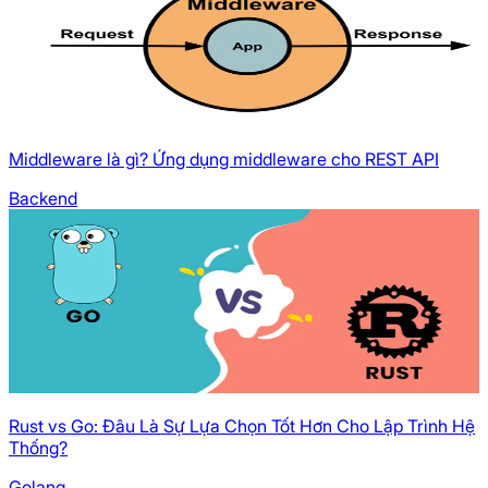
Middleware là gì? Ứng dụng middleware cho REST API
Backend
Rust vs Go: Đâu Là Sự Lựa Chọn Tốt Hơn Cho Lập Trình Hệ
Thống?
Golang