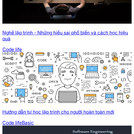
Nghề lập trình - Những hiểu sai phổ biến và cách học hiệu
quả
Code life
Hướng dẫn tự học lập trình cho người hoàn toàn mới
Code life
Basic