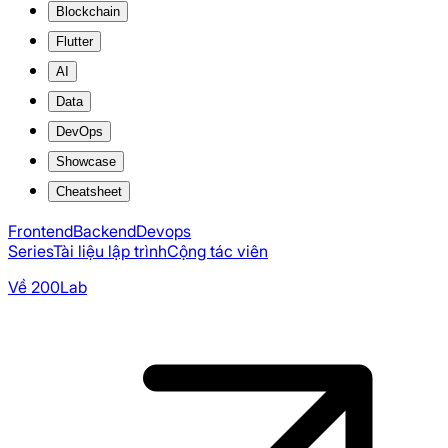
Blockchain
Flutter
AI
Data
DevOps
Showcase
Cheatsheet
Frontend
Backend
Devops
Series
Tài liệu lập trình
Cộng tác viên
Về 200Lab