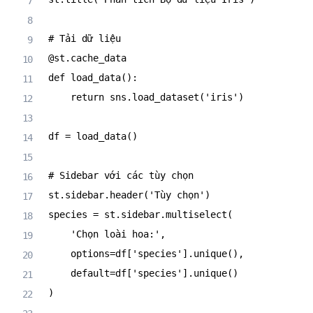
# Tải dữ liệu
@st
.
cache_data
def
load_data
(
)
:
return
 sns
.
load_dataset
(
'iris'
)
df 
=
 load_data
(
)
# Sidebar với các tùy chọn
st
.
sidebar
.
header
(
'Tùy chọn'
)
species 
=
 st
.
sidebar
.
multiselect
(
'Chọn loài hoa:'
,
    options
=
df
[
'species'
]
.
unique
(
)
,
    default
=
df
[
'species'
]
.
unique
(
)
)