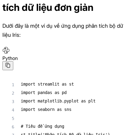
tích dữ liệu đơn giản
Dưới đây là một ví dụ về ứng dụng phân tích bộ dữ
liệu Iris:
Python
import
 streamlit 
as
import
 pandas 
as
import
 matplotlib
.
pyplot 
as
import
 seaborn 
as
 sns

# Tiêu đề ứng dụng
st
.
title
(
'Phân tích Bộ dữ liệu Iris'
)