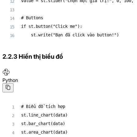
value 
=
 st
.
slider
(
"Chọn một giá trị:"
,
0
,
100
,
# Buttons
if
 st
.
button
(
"Click me"
)
:
    st
.
write
(
"Bạn đã click vào button!"
)
2.2.3 Hiển thị biểu đồ
Python
# Biểu đồ tích hợp
st
.
line_chart
(
data
)
st
.
bar_chart
(
data
)
st
.
area_chart
(
data
)