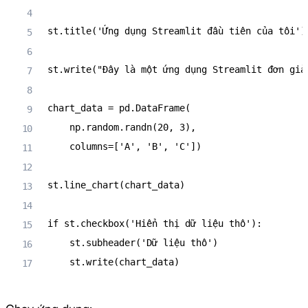
st
.
title
(
'Ứng dụng Streamlit đầu tiên của tôi'
)
st
.
write
(
"Đây là một ứng dụng Streamlit đơn giả
chart_data 
=
 pd
.
DataFrame
(
    np
.
random
.
randn
(
20
,
3
)
,
    columns
=
[
'A'
,
'B'
,
'C'
]
)
st
.
line_chart
(
chart_data
)
if
 st
.
checkbox
(
'Hiển thị dữ liệu thô'
)
:
    st
.
subheader
(
'Dữ liệu thô'
)
    st
.
write
(
chart_data
)