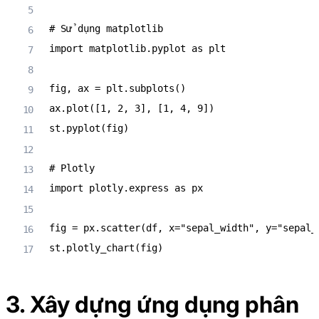
# Sử dụng matplotlib
import
 matplotlib
.
pyplot 
as
 plt

fig
,
 ax 
=
 plt
.
subplots
(
)
ax
.
plot
(
[
1
,
2
,
3
]
,
[
1
,
4
,
9
]
)
st
.
pyplot
(
fig
)
# Plotly
import
 plotly
.
express 
as
 px

fig 
=
 px
.
scatter
(
df
,
 x
=
"sepal_width"
,
 y
=
"sepal_
st
.
plotly_chart
(
fig
)
3. Xây dựng ứng dụng phân