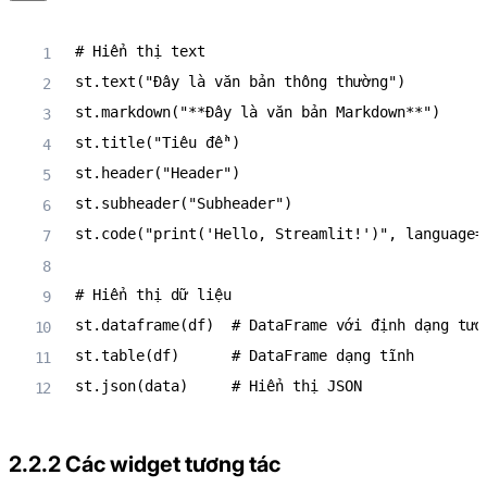
# Hiển thị text
st
.
text
(
"Đây là văn bản thông thường"
)
st
.
markdown
(
"**Đây là văn bản Markdown**"
)
st
.
title
(
"Tiêu đề"
)
st
.
header
(
"Header"
)
st
.
subheader
(
"Subheader"
)
st
.
code
(
"print('Hello, Streamlit!')"
,
 language
=
# Hiển thị dữ liệu
st
.
dataframe
(
df
)
# DataFrame với định dạng tươ
st
.
table
(
df
)
# DataFrame dạng tĩnh
st
.
json
(
data
)
# Hiển thị JSON
2.2.2 Các widget tương tác