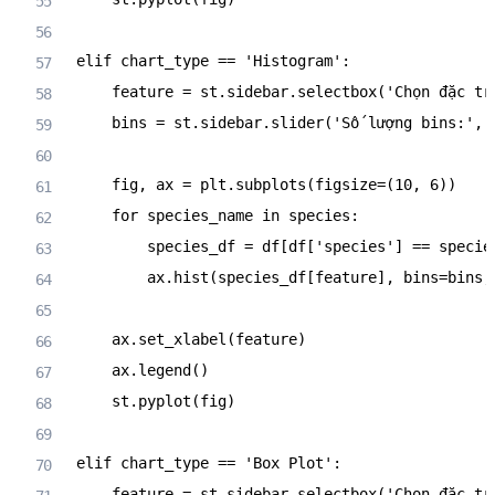
elif
 chart_type 
==
'Histogram'
:
    feature 
=
 st
.
sidebar
.
selectbox
(
'Chọn đặc tr
    bins 
=
 st
.
sidebar
.
slider
(
'Số lượng bins:'
,
    fig
,
 ax 
=
 plt
.
subplots
(
figsize
=
(
10
,
6
)
)
for
 species_name 
in
 species
:
        species_df 
=
 df
[
df
[
'species'
]
==
 specie
        ax
.
hist
(
species_df
[
feature
]
,
 bins
=
bins
,
    ax
.
set_xlabel
(
feature
)
    ax
.
legend
(
)
    st
.
pyplot
(
fig
)
elif
 chart_type 
==
'Box Plot'
:
    feature 
=
 st
.
sidebar
.
selectbox
(
'Chọn đặc tr