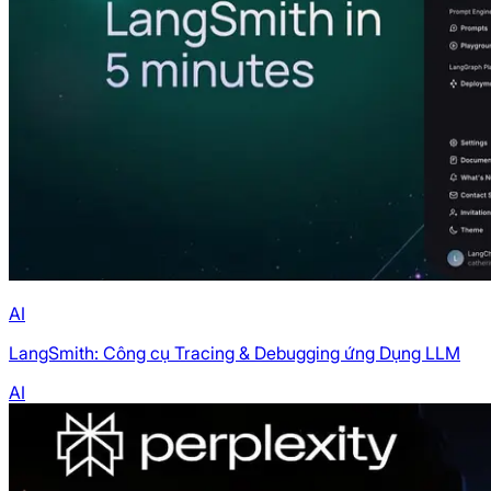
AI
LangSmith: Công cụ Tracing & Debugging ứng Dụng LLM
AI