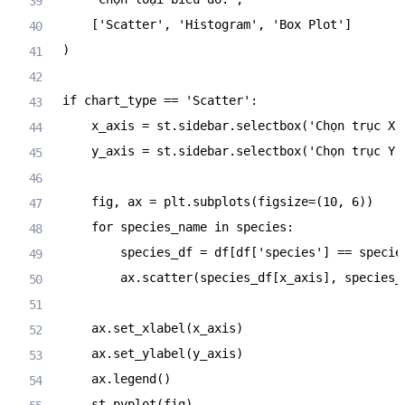
[
'Scatter'
,
'Histogram'
,
'Box Plot'
]
)
if
 chart_type 
==
'Scatter'
:
    x_axis 
=
 st
.
sidebar
.
selectbox
(
'Chọn trục X:
    y_axis 
=
 st
.
sidebar
.
selectbox
(
'Chọn trục Y:
    fig
,
 ax 
=
 plt
.
subplots
(
figsize
=
(
10
,
6
)
)
for
 species_name 
in
 species
:
        species_df 
=
 df
[
df
[
'species'
]
==
 specie
        ax
.
scatter
(
species_df
[
x_axis
]
,
 species_
    ax
.
set_xlabel
(
x_axis
)
    ax
.
set_ylabel
(
y_axis
)
    ax
.
legend
(
)
    st
.
pyplot
(
fig
)