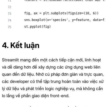
    fig
,
 ax 
=
 plt
.
subplots
(
figsize
=
(
10
,
6
)
)
    sns
.
boxplot
(
x
=
'species'
,
 y
=
feature
,
 data
=
fi
    st
.
pyplot
(
fig
)
4. Kết luận
Streamlit mang đến một cách tiếp cận mới, linh hoạt
và dễ dàng hơn để xây dựng các ứng dụng web liên
quan đến dữ liệu. Nhờ cú pháp đơn giản và trực quan,
các developer có thể tập trung hoàn toàn vào việc xử
lý dữ liệu và phát triển logic nghiệp vụ, mà không cần
lo lắng về phần giao diện front-end.