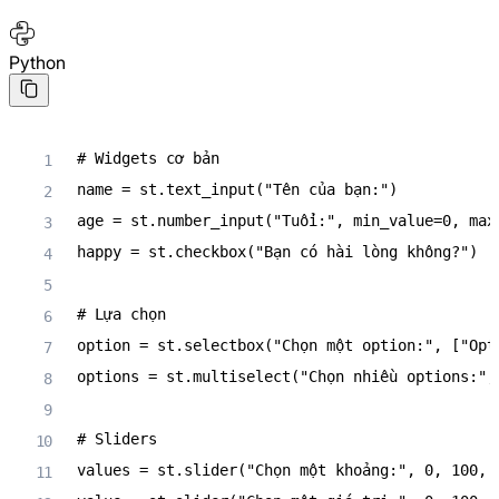
Python
# Widgets cơ bản
name 
=
 st
.
text_input
(
"Tên của bạn:"
)
age 
=
 st
.
number_input
(
"Tuổi:"
,
 min_value
=
0
,
 max
happy 
=
 st
.
checkbox
(
"Bạn có hài lòng không?"
)
# Lựa chọn
option 
=
 st
.
selectbox
(
"Chọn một option:"
,
[
"Opt
options 
=
 st
.
multiselect
(
"Chọn nhiều options:"
,
# Sliders
values 
=
 st
.
slider
(
"Chọn một khoảng:"
,
0
,
100
,