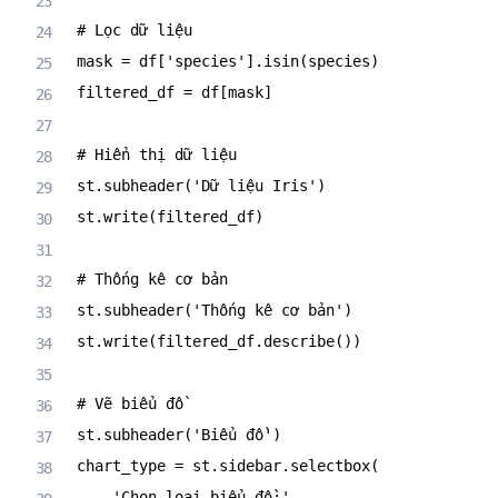
# Lọc dữ liệu
mask 
=
 df
[
'species'
]
.
isin
(
species
)
filtered_df 
=
 df
[
mask
]
# Hiển thị dữ liệu
st
.
subheader
(
'Dữ liệu Iris'
)
st
.
write
(
filtered_df
)
# Thống kê cơ bản
st
.
subheader
(
'Thống kê cơ bản'
)
st
.
write
(
filtered_df
.
describe
(
)
)
# Vẽ biểu đồ
st
.
subheader
(
'Biểu đồ'
)
chart_type 
=
 st
.
sidebar
.
selectbox
(
'Chọn loại biểu đồ:'
,