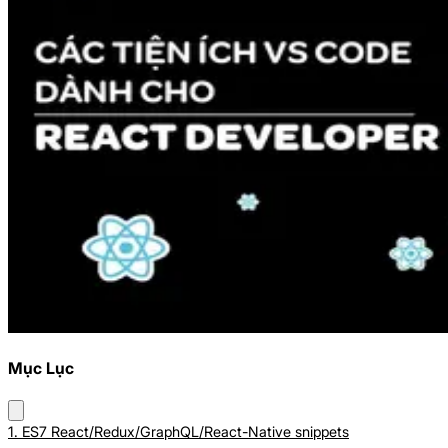
Mục Lục
1. ES7 React/Redux/GraphQL/React-Native snippets