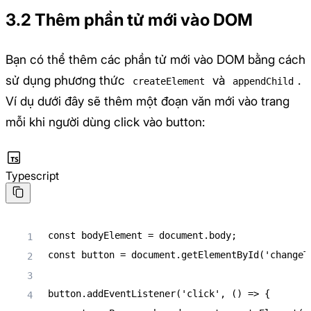
3.2 Thêm phần tử mới vào DOM
Bạn có thể thêm các phần tử mới vào DOM bằng cách
sử dụng phương thức
và
.
createElement
appendChild
Ví dụ dưới đây sẽ thêm một đoạn văn mới vào trang
mỗi khi người dùng click vào button:
Typescript
const
 bodyElement 
=
 document
.
body
;
const
 button 
=
 document
.
getElementById
(
'changeT
button
.
addEventListener
(
'click'
,
(
)
=>
{