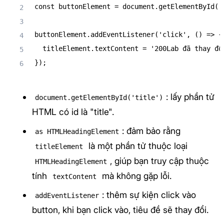
const
 buttonElement 
=
 document
.
getElementById
(
'
buttonElement
.
addEventListener
(
'click'
,
(
)
=>
{
  titleElement
.
textContent 
=
'200Lab đã thay đổ
}
)
;
: lấy phần tử
document.getElementById('title')
HTML có id là "title".
: đảm bảo rằng
as HTMLHeadingElement
là một phần tử thuộc loại
titleElement
, giúp bạn truy cập thuộc
HTMLHeadingElement
tính
mà không gặp lỗi.
textContent
: thêm sự kiện click vào
addEventListener
button, khi bạn click vào, tiêu đề sẽ thay đổi.