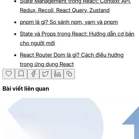
State Management trong React: Context API,
Redux, Recoil, React Query, Zustand
pnpm là gì? So sánh npm, yarn và pnpm
State và Props trong React: Hướng dẫn cơ bản
cho người mới
React Router Dom là gì? Cách điều hướng
trong ứng dụng React
Bài viết liên quan