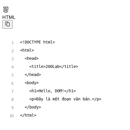
HTML
<!
DOCTYPE
html
>
<
html
>
<
head
>
<
title
>
200Lab
</
title
>
</
head
>
<
body
>
<
h1
>
Hello, DOM!
</
h1
>
<
p
>
Đây là một đoạn văn bản.
</
p
>
</
body
>
</
html
>