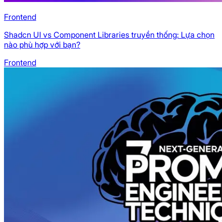
Frontend
Shadcn UI vs Component Libraries truyền thống: Lựa chọn
nào phù hợp với bạn?
Frontend