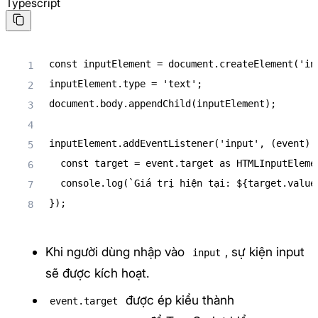
Typescript
const
 inputElement 
=
 document
.
createElement
(
'in
inputElement
.
type 
=
'text'
;
document
.
body
.
appendChild
(
inputElement
)
;
inputElement
.
addEventListener
(
'input'
,
(
event
)
const
 target 
=
 event
.
target 
as
 HTMLInputEleme
console
.
log
(
`
Giá trị hiện tại: 
${
target
.
value
}
)
;
Khi người dùng nhập vào
, sự kiện input
input
sẽ được kích hoạt.
được ép kiểu thành
event.target