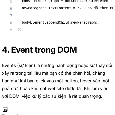
const
 newParagraph 
=
 document
.
createElement
(
'
  newParagraph
.
textContent 
=
'200Lab đã thêm mớ
  bodyElement
.
appendChild
(
newParagraph
)
;
}
)
;
4. Event trong DOM
Events (sự kiện) là những hành động hoặc sự thay đổi
xảy ra trong tài liệu mà bạn có thể phản hồi, chẳng
hạn như khi bạn click vào một button, hover vào một
phần tử, hoặc khi một website được tải. Khi làm việc
với DOM, việc xử lý các sự kiện là rất quan trọng.