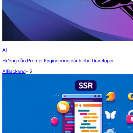
AI
Hướng dẫn Prompt Engineering dành cho Developer
AI
Backend
+
2