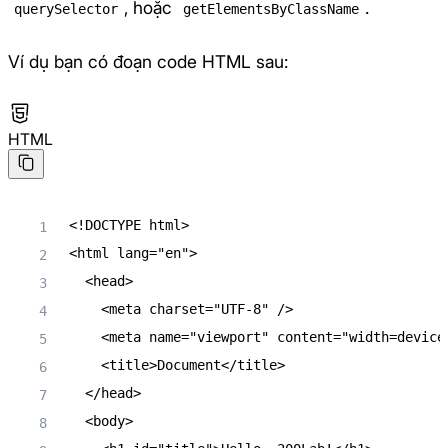
, hoặc
.
querySelector
getElementsByClassName
Ví dụ bạn có đoạn code HTML sau:
HTML
<!
DOCTYPE
html
>
<
html
lang
=
"
en
"
>
<
head
>
<
meta
charset
=
"
UTF-8
"
/>
<
meta
name
=
"
viewport
"
content
=
"
width=device
<
title
>
Document
</
title
>
</
head
>
<
body
>