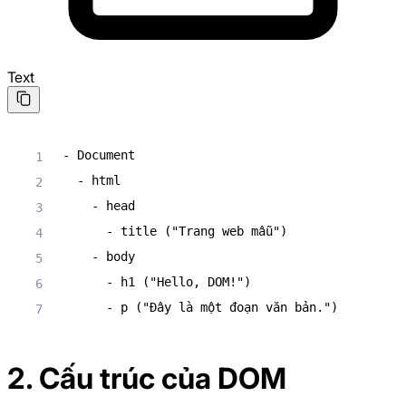
Text
- Document

  - html

    - head

      - title ("Trang web mẫu")

    - body

      - h1 ("Hello, DOM!")

      - p ("Đây là một đoạn văn bản.")
2. Cấu trúc của DOM