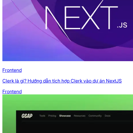
Frontend
Clerk là gì? Hướng dẫn tích hợp Clerk vào dự án NextJS
Frontend