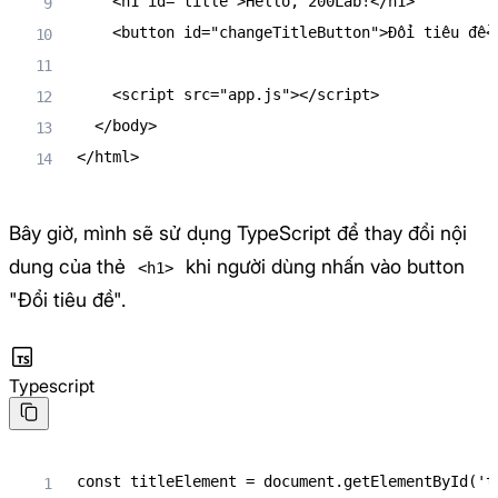
<
h1
id
=
"
title
"
>
Hello, 200Lab!
</
h1
>
<
button
id
=
"
changeTitleButton
"
>
Đổi tiêu đề
<
<
script
src
=
"
app.js
"
>
</
script
>
</
body
>
</
html
>
Bây giờ, mình sẽ sử dụng TypeScript để thay đổi nội
dung của thẻ
khi người dùng nhấn vào button
<h1>
"Đổi tiêu đề".
Typescript
const
 titleElement 
=
 document
.
getElementById
(
't