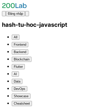
Đăng nhập
hash-tu-hoc-javascript
All
Frontend
Backend
Blockchain
Flutter
AI
Data
DevOps
Showcase
Cheatsheet