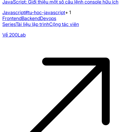
JavaScript: Giới thiệu một số câu lệnh console hữu ích
Javascript
#tu-hoc-javascript
+
1
Frontend
Backend
Devops
Series
Tài liệu lập trình
Cộng tác viên
Về 200Lab