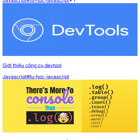
Giới thiệu công cụ devtool
Javascript
#tu-hoc-javascript