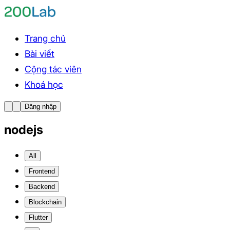
Trang chủ
Bài viết
Cộng tác viên
Khoá học
Đăng nhập
nodejs
All
Frontend
Backend
Blockchain
Flutter