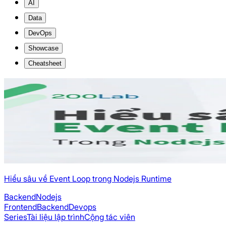
AI
Data
DevOps
Showcase
Cheatsheet
Hiểu sâu về Event Loop trong Nodejs Runtime
Backend
Nodejs
Frontend
Backend
Devops
Series
Tài liệu lập trình
Cộng tác viên