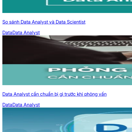
So sánh Data Analyst và Data Scientist
Data
Data Analyst
Data Analyst cần chuẩn bị gì trước khi phỏng vấn
Data
Data Analyst