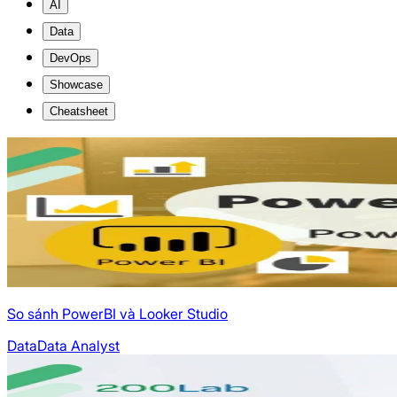
AI
Data
DevOps
Showcase
Cheatsheet
So sánh PowerBI và Looker Studio
Data
Data Analyst