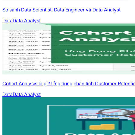
So sánh Data Scientist, Data Engineer và Data Analyst
Data
Data Analyst
Cohort Analysis là gì? Ứng dụng phân tích Customer Retenti
Data
Data Analyst