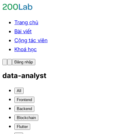
Trang chủ
Bài viết
Cộng tác viên
Khoá học
Đăng nhập
data-analyst
All
Frontend
Backend
Blockchain
Flutter