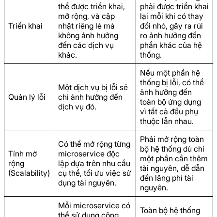
thể được triển khai,
phải được triển khai
mở rộng, và cập
lại mỗi khi có thay
Triển khai
nhật riêng lẻ mà
đổi nhỏ, gây ra rủi
không ảnh hưởng
ro ảnh hưởng đến
đến các dịch vụ
phần khác của hệ
khác.
thống.
Nếu một phần hệ
thống bị lỗi, có thể
Một dịch vụ bị lỗi sẽ
ảnh hưởng đến
Quản lý lỗi
chỉ ảnh hưởng đến
toàn bộ ứng dụng
dịch vụ đó.
vì tất cả đều phụ
thuộc lẫn nhau.
Phải mở rộng toàn
Có thể mở rộng từng
bộ hệ thống dù chỉ
Tính mở
microservice độc
một phần cần thêm
rộng
lập dựa trên nhu cầu
tài nguyên, dễ dẫn
(Scalability)
cụ thể, tối ưu việc sử
đến lãng phí tài
dụng tài nguyên.
nguyên.
Mỗi microservice có
Toàn bộ hệ thống
thể sử dụng công