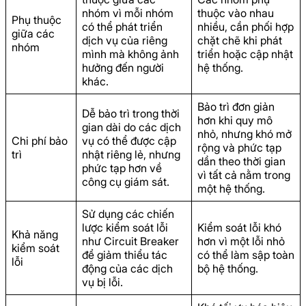
nhóm vì mỗi nhóm
thuộc vào nhau
Phụ thuộc
có thể phát triển
nhiều, cần phối hợp
giữa các
dịch vụ của riêng
chặt chẽ khi phát
nhóm
mình mà không ảnh
triển hoặc cập nhật
hưởng đến người
hệ thống.
khác.
Bảo trì đơn giản
Dễ bảo trì trong thời
hơn khi quy mô
gian dài do các dịch
nhỏ, nhưng khó mở
Chi phí bảo
vụ có thể được cập
rộng và phức tạp
trì
nhật riêng lẻ, nhưng
dần theo thời gian
phức tạp hơn về
vì tất cả nằm trong
công cụ giám sát.
một hệ thống.
Sử dụng các chiến
lược kiểm soát lỗi
Kiểm soát lỗi khó
Khả năng
như Circuit Breaker
hơn vì một lỗi nhỏ
kiểm soát
để giảm thiểu tác
có thể làm sập toàn
lỗi
động của các dịch
bộ hệ thống.
vụ bị lỗi.