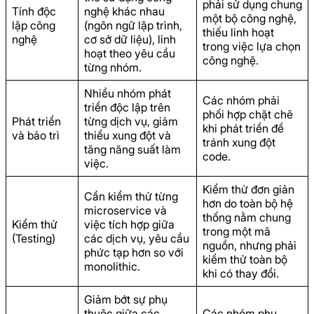
phải sử dụng chung
Tính độc
nghệ khác nhau
một bộ công nghệ,
lập công
(ngôn ngữ lập trình,
thiếu linh hoạt
nghệ
cơ sở dữ liệu), linh
trong việc lựa chọn
hoạt theo yêu cầu
công nghệ.
từng nhóm.
Nhiều nhóm phát
Các nhóm phải
triển độc lập trên
phối hợp chặt chẽ
Phát triển
từng dịch vụ, giảm
khi phát triển để
và bảo trì
thiểu xung đột và
tránh xung đột
tăng năng suất làm
code.
việc.
Kiểm thử đơn giản
Cần kiểm thử từng
hơn do toàn bộ hệ
microservice và
thống nằm chung
Kiểm thử
việc tích hợp giữa
trong một mã
(Testing)
các dịch vụ, yêu cầu
nguồn, nhưng phải
phức tạp hơn so với
kiểm thử toàn bộ
monolithic.
khi có thay đổi.
Giảm bớt sự phụ
thuộc giữa các
Các nhóm phụ