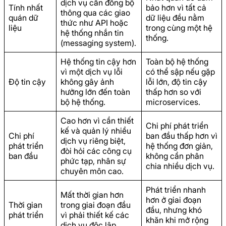
dịch vụ cần đồng bộ
Tính nhất
bảo hơn vì tất cả
thông qua các giao
quán dữ
dữ liệu đều nằm
thức như API hoặc
liệu
trong cùng một hệ
hệ thống nhắn tin
thống.
(messaging system).
Hệ thống tin cậy hơn
Toàn bộ hệ thống
vì một dịch vụ lỗi
có thể sập nếu gặp
Độ tin cậy
không gây ảnh
lỗi lớn, độ tin cậy
hưởng lớn đến toàn
thấp hơn so với
bộ hệ thống.
microservices.
Cao hơn vì cần thiết
Chi phí phát triển
kế và quản lý nhiều
Chi phí
ban đầu thấp hơn vì
dịch vụ riêng biệt,
phát triển
hệ thống đơn giản,
đòi hỏi các công cụ
ban đầu
không cần phân
phức tạp, nhân sự
chia nhiều dịch vụ.
chuyên môn cao.
Phát triển nhanh
Mất thời gian hơn
hơn ở giai đoạn
Thời gian
trong giai đoạn đầu
đầu, nhưng khó
phát triển
vì phải thiết kế các
khăn khi mở rộng
dịch vụ độc lập.