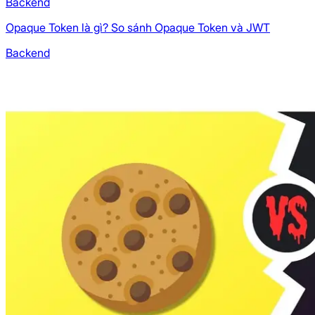
Backend
Opaque Token là gì? So sánh Opaque Token và JWT
Backend