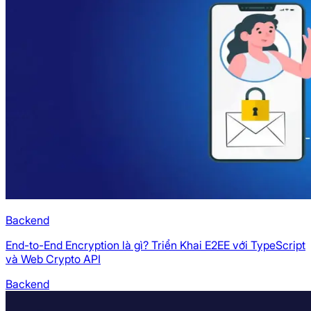
Backend
End-to-End Encryption là gì? Triển Khai E2EE với TypeScript
và Web Crypto API
Backend