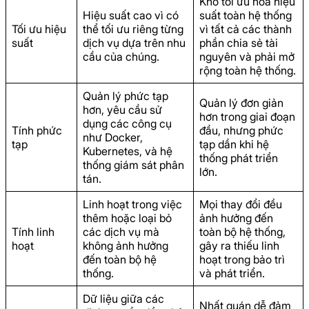
Khó tối ưu hóa hiệu
Hiệu suất cao vì có
suất toàn hệ thống
Tối ưu hiệu
thể tối ưu riêng từng
vì tất cả các thành
suất
dịch vụ dựa trên nhu
phần chia sẻ tài
cầu của chúng.
nguyên và phải mở
rộng toàn hệ thống.
Quản lý phức tạp
Quản lý đơn giản
hơn, yêu cầu sử
hơn trong giai đoạn
dụng các công cụ
Tính phức
đầu, nhưng phức
như Docker,
tạp
tạp dần khi hệ
Kubernetes, và hệ
thống phát triển
thống giám sát phân
lớn.
tán.
Linh hoạt trong việc
Mọi thay đổi đều
thêm hoặc loại bỏ
ảnh hưởng đến
Tính linh
các dịch vụ mà
toàn bộ hệ thống,
hoạt
không ảnh hưởng
gây ra thiếu linh
đến toàn bộ hệ
hoạt trong bảo trì
thống.
và phát triển.
Dữ liệu giữa các
Nhất quán dễ đảm